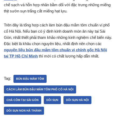
chế sạch và hỗn hợp nhân bằm dối với đặc trưng những miếng
thịt sườn sụn trắng cắt miếng hạt lựu.
Trên đây là tổng hợp cách làm bún đậu mắm tôm chuẩn vị phố
cổ Hà Nội. Nếu bạn có ý định kinh doanh món ăn này tại Sài
Gòn, nhất thiết phải tham khảo những kinh nghiệm chế biến này.
Đặc biệt là khâu chọn nguyên liệu, nhất định nên chọn các
nguyên liệu bún đậu mắm tôm chuẩn vị chính gốc Hà Nội
tại TP Hồ Chí Minh
thì mới có chất lượng hấp dẫn nhất.
Tag:
BÚN ĐẬU MẮM TÔM
CÁCH LÀM BÚN ĐẬU MẮM TÔM PHỐ CỔ HÀ NỘI
CHẢ CỐM TẠI SÀI GÒN
DỒI SỤN
DỒI SỤN HÀ NỘI
DỒI SỤN NON HÀ THÀNH