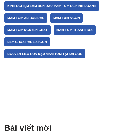
KINH NGHIỆM LÀM BÚN ĐẬU MẮM TÔM ĐỂ KINH DOANH
MẮM TÔM ĂN BÚN ĐẬU
MẮM TÔM NGON
MẮM TÔM NGUYÊN CHẤT
MẮM TÔM THANH HÓA
NEM CHUA RÁN SÀI GÒN
NGUYÊN LIỆU BÚN ĐẬU MẮM TÔM TẠI SÀI GÒN
Bài viết mới