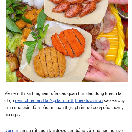
Về nem thì kinh nghiệm của các quán bún đậu đông khách là
chọn
nem chua rán Hà Nội làm từ thịt heo tươi mới
sao và quy
trình chế biến đảm bảo an toàn thực phẩm để có vị dẻo thơm,
bùi ngậy.
Dồi sụn
ăn sẽ rất cuốn khi được làm bằng vỏ lòng heo non sơ