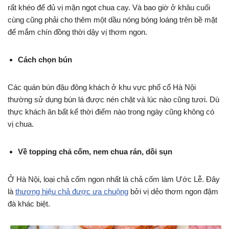
rất khéo để đủ vị mặn ngọt chua cay. Và bao giờ ở khâu cuối
cùng cũng phải cho thêm một dầu nóng bóng loáng trên bề mặt
để mắm chín đồng thời dậy vị thơm ngon.
Cách chọn bún
Các quán bún đậu đông khách ở khu vực phố cổ Hà Nội
thường sử dụng bún lá được nén chặt và lúc nào cũng tươi. Dù
thực khách ăn bất kể thời điểm nào trong ngày cũng không có
vị chua.
Về topping chả cốm, nem chua rán, dồi sụn
Ở Hà Nội, loại chả cốm ngon nhất là chả cốm làm Ước Lễ. Đây
là
thương hiệu chả được ưa chuộng
bởi vị dẻo thơm ngon đậm
đà khác biệt.