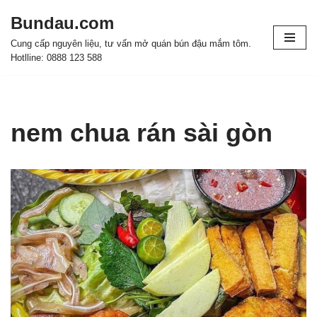
Bundau.com
Chuyển
Cung cấp nguyên liệu, tư vấn mở quán bún đậu mắm tôm.
tới
Hotlline: 0888 123 588
nội
dung
nem chua rán sài gòn