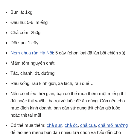
Bún lá: 1kg
Đậu hũ: 5-6 miếng
Chả cốm: 250g
Dồi sụn: 1 cây
Nem chua rán Hà Nội
: 5 cây (chọn loại đã lăn bột chiên xù)
Mắm tôm nguyên chất
Tắc, chanh, ớt, đường
Rau sống: rau kinh giới, xà lách, rau quế…
Nếu có nhiều thời gian, bạn có thể mua thêm một miếng thịt
đùi hoặc thịt vai/thịt ba rọi về luộc để ăn cùng. Còn nếu cho
mục đích kinh doanh, bạn cần sử dụng thịt chân giò luộc
hoặc thịt tai mũi
Có thể mua thêm:
chả sụn
,
chả ốc
,
chả cua
,
chả mỡ nướng
để tạo nên menu bún đậu nhiều lựa chọn và hấp dẫn cho