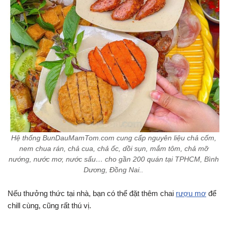
Hệ thống BunDauMamTom.com cung cấp nguyên liệu chả cốm,
nem chua rán, chả cua, chả ốc, dồi sụn, mắm tôm, chả mỡ
nướng, nước mơ, nước sấu… cho gần 200 quán tại TPHCM, Bình
Dương, Đồng Nai..
Nếu thưởng thức tại nhà, bạn có thể đặt thêm chai
rượu mơ
để
chill cùng, cũng rất thú vị.