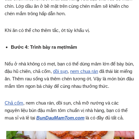
chín. Lớp dầu ăn ở bề mặt trên cùng chén mắm sẽ khiến cho
chén mắm trông hấp dẫn hơn.
Khi ăn có thể cho thêm tắc, ớt tùy khẩu vị.
Bước 4: Trình bày ra mẹt/mâm
Nếu ở nhà không có mẹt, bạn có thể dùng mâm lớn để bày bún,
đậu hũ chiên, chả cốm,
dồi sụn
,
nem chua rán
đã thái lát miếng
ăn. Thêm rau sống và thêm chén tương ớt. Vậy là món bún đậu
mắm tôm ngon bá cháy để cùng nhau thưởng thức.
Chả cốm
, nem chua rán, dồi sụn, chả mỡ nướng và các
nguyên liệu bún đậu mắm tôm chuẩn vị nhà hàng, bạn có thể
mua sỉ và lẻ tại
BunDauMamTom.com
là có đầy đủ tất cả.