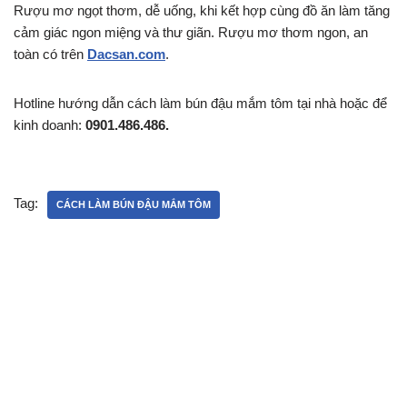
Rượu mơ ngọt thơm, dễ uống, khi kết hợp cùng đồ ăn làm tăng
cảm giác ngon miệng và thư giãn. Rượu mơ thơm ngon, an
toàn có trên
Dacsan.com
.
Hotline hướng dẫn cách làm bún đậu mắm tôm tại nhà hoặc để
kinh doanh:
0901.486.486.
Tag:
CÁCH LÀM BÚN ĐẬU MẮM TÔM