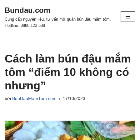
Bundau.com
Chuyển
Cung cấp nguyên liệu, tư vấn mở quán bún đậu mắm tôm.
tới
Hotlline: 0888 123 588
nội
dung
Cách làm bún đậu mắm
tôm “điểm 10 không có
nhưng”
bởi
BunDauMamTom.com
17/10/2023