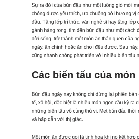
Sự ra đời của bún đậu như một luồng gió mới m
chóng được yêu thích, ưa chuộng bởi hương vị độ
đậu. Tầng lớp trí thức, văn nghệ sĩ hay tầng lớp
gánh hàng rong, tìm đến bún đậu như một cách đ
đời sống, trở thành một món ăn thân quen của ng
ngày, ăn chính hoặc ăn chơi đều được. Sau này, 
cũng nhanh chóng phát triển với nhiều biến tấu 
Các biến tấu của món
Bún đậu ngày nay không chỉ dừng lại phiên bản c
tế, xã hội, đặc biệt là nhiều món ngon cầu kỳ ra
những biến tấu vô cùng thú vị. Mẹt bún đậu thời
và hấp dẫn với thị giác.
Một món ăn được gọi là tinh hoa khi nó kết hợp 