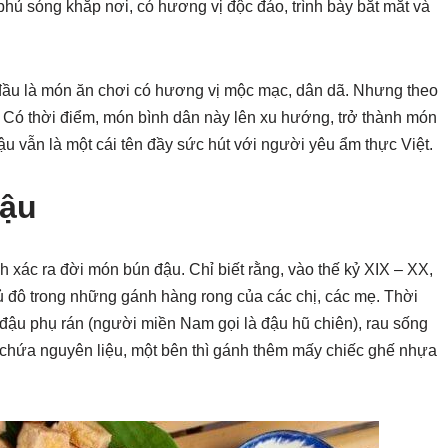
n phủ sóng khắp nơi, có hương vị độc đáo, trình bày bắt mắt và
đầu là món ăn chơi có hương vị mộc mạc, dân dã. Nhưng theo
. Có thời điểm, món bình dân này lên xu hướng, trở thành món
 đậu vẫn là một cái tên đầy sức hút với người yêu ẩm thực Việt.
đậu
 xác ra đời món bún đậu. Chỉ biết rằng, vào thế kỷ XIX – XX,
ủ đô trong những gánh hàng rong của các chị, các mẹ. Thời
 đậu phụ rán (người miền Nam gọi là đậu hũ chiên), rau sống
 chứa nguyên liệu, một bên thì gánh thêm mấy chiếc ghế nhựa