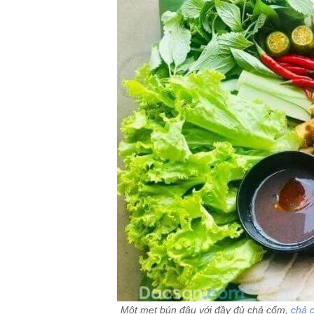
Một mẹt bún đậu với đầy đủ chả cốm,
chả 