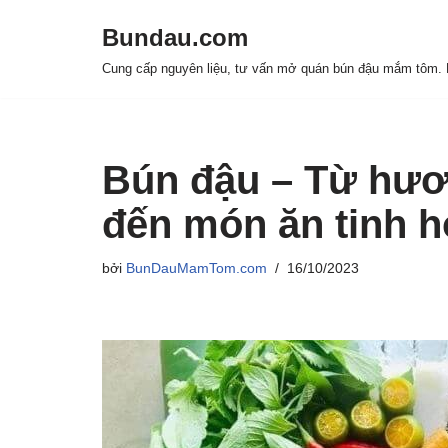
Bundau.com
Chuyển
Cung cấp nguyên liệu, tư vấn mở quán bún đậu mắm tôm. H
tới
nội
dung
Bún đậu – Từ hươ
đến món ăn tinh h
bởi
BunDauMamTom.com
16/10/2023