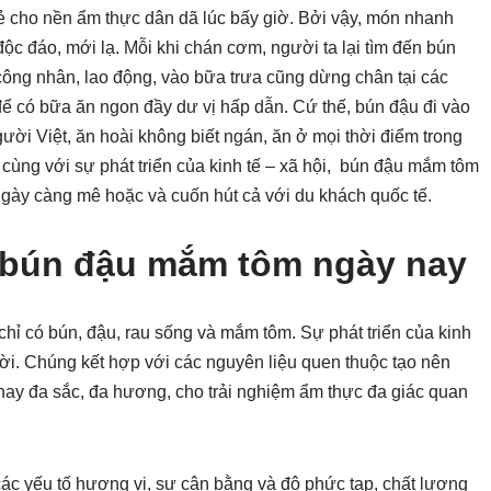
ẻ cho nền ẩm thực dân dã lúc bấy giờ. Bởi vậy, món nhanh
c đáo, mới lạ. Mỗi khi chán cơm, người ta lại tìm đến bún
 công nhân, lao động, vào bữa trưa cũng dừng chân tại các
ể có bữa ăn ngon đầy dư vị hấp dẫn. Cứ thế, bún đậu đi vào
ười Việt, ăn hoài không biết ngán, ăn ở mọi thời điểm trong
cùng với sự phát triển của kinh tế – xã hội, bún đậu mắm tôm
ngày càng mê hoặc và cuốn hút cả với du khách quốc tế.
 bún đậu mắm tôm ngày nay
hỉ có bún, đậu, rau sống và mắm tôm. Sự phát triển của kinh
 đời. Chúng kết hợp với các nguyên liệu quen thuộc tạo nên
 nay đa sắc, đa hương, cho trải nghiệm ẩm thực đa giác quan
các yếu tố hương vị, sự cân bằng và độ phức tạp, chất lượng