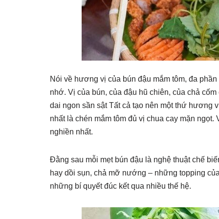
Nói về hương vị của bún đậu mắm tôm, đa phần n
nhớ. Vị của bún, của đậu hũ chiên, của chả cố
dai ngon sần sật Tất cả tạo nên một thứ hương vị
nhất là chén mắm tôm đủ vị chua cay mặn ngọt. 
nghiền nhất.
Đằng sau mỗi mẹt bún đậu là nghệ thuật chế biến 
hay dồi sụn, chả mỡ nướng – những topping của
những bí quyết đúc kết qua nhiều thế hệ.