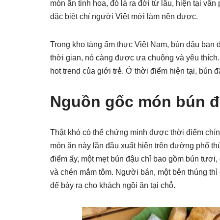
món ăn tinh hoa, đó là ra đời từ lâu, hiện tại vẫ
đặc biệt chỉ người Việt mới làm nên được.
Trong kho tàng ẩm thực Việt Nam, bún đậu ban 
thời gian, nó càng được ưa chuộng và yêu thích
hot trend của giới trẻ. Ở thời điểm hiện tại, bún
Nguồn gốc món bún 
Thật khó có thể chứng minh được thời điểm chính
món ăn này lần đầu xuất hiện trên đường phố th
điểm ấy, một mẹt bún đậu chỉ bao gồm bún tươi,
và chén mắm tôm. Người bán, một bên thúng thì
để bày ra cho khách ngồi ăn tại chỗ.