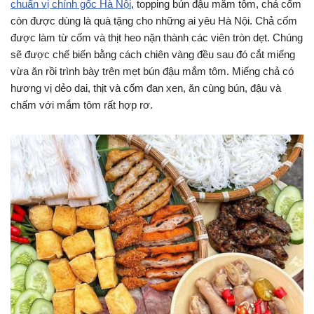
chuẩn vị chính gốc Hà Nội
, topping bún đậu mắm tôm, chả cốm
còn được dùng là quà tặng cho những ai yêu Hà Nội. Chả cốm
được làm từ cốm và thịt heo nặn thành các viên tròn dẹt. Chúng
sẽ được chế biến bằng cách chiên vàng đều sau đó cắt miếng
vừa ăn rồi trình bày trên mẹt bún đậu mắm tôm. Miếng chả có
hương vị dẻo dai, thịt và cốm đan xen, ăn cùng bún, đậu và
chấm với mắm tôm rất hợp rơ.