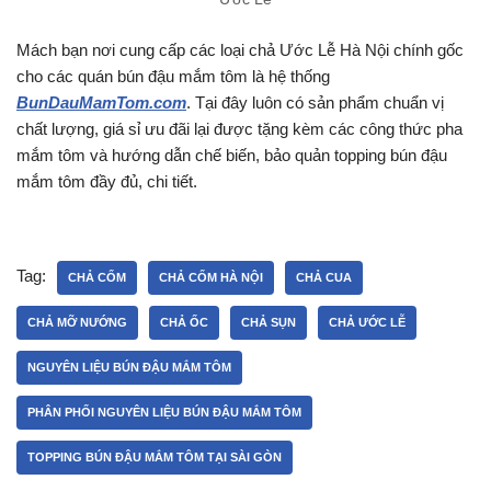
Mách bạn nơi cung cấp các loại chả Ước Lễ Hà Nội chính gốc
cho các quán bún đậu mắm tôm là hệ thống
BunDauMamTom.com
. Tại đây luôn có sản phẩm chuẩn vị
chất lượng, giá sỉ ưu đãi lại được tặng kèm các công thức pha
mắm tôm và hướng dẫn chế biến, bảo quản topping bún đậu
mắm tôm đầy đủ, chi tiết.
Tag:
CHẢ CỐM
CHẢ CỐM HÀ NỘI
CHẢ CUA
CHẢ MỠ NƯỚNG
CHẢ ỐC
CHẢ SỤN
CHẢ ƯỚC LỄ
NGUYÊN LIỆU BÚN ĐẬU MẮM TÔM
PHÂN PHỐI NGUYÊN LIỆU BÚN ĐẬU MẮM TÔM
TOPPING BÚN ĐẬU MẮM TÔM TẠI SÀI GÒN