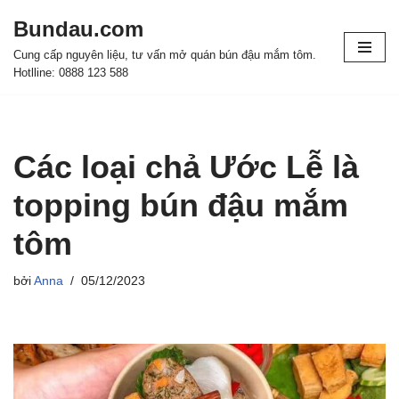
Bundau.com
Chuyển
Cung cấp nguyên liệu, tư vấn mở quán bún đậu mắm tôm.
tới
Hotlline: 0888 123 588
nội
dung
Các loại chả Ước Lễ là
topping bún đậu mắm
tôm
bởi
Anna
05/12/2023