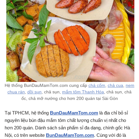
Hệ thống BunDauMamTom.com cung cấp
chả cốm
,
chả cua
,
nem
chua rán
,
dồi sụn
, chả sụn,
mắm tôm Thanh Hóa
, chả sụn, chả
ốc, chả mỡ nướng cho hơn 200 quán tại Sài Gòn
Tại TPHCM, hệ thống
BunDauMamTom.com
là địa chỉ bỏ sỉ
nguyên liệu bún đậu mắm tôm chất lượng chuẩn vị nhất cho
hơn 200 quán. Dánh sách sản phẩm sỉ đa dạng, chính gốc Hà
Nội, có trên website
BunDauMamTom.com
. Cùng với đó là