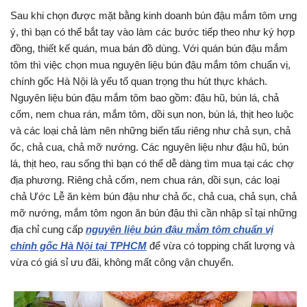
Sau khi chọn được mặt bằng kinh doanh bún đậu mắm tôm ưng
ý, thì bạn có thể bắt tay vào làm các bước tiếp theo như ký hợp
đồng, thiết kế quán, mua bán đồ dùng. Với quán bún đậu mắm
tôm thì việc chọn mua nguyên liệu bún đậu mắm tôm chuẩn vị,
chính gốc Hà Nội là yếu tố quan trọng thu hút thực khách.
Nguyên liệu bún đậu mắm tôm bao gồm: đậu hũ, bún lá, chả
cốm, nem chua rán, mắm tôm, dồi sụn non, bún lá, thịt heo luộc
và các loại chả làm nên những biến tấu riêng như chả sụn, chả
ốc, chả cua, chả mỡ nướng. Các nguyên liệu như đậu hũ, bún
lá, thịt heo, rau sống thì bạn có thể dễ dàng tìm mua tại các chợ
địa phương. Riêng chả cốm, nem chua rán, dồi sụn, các loại
chả Ước Lễ ăn kèm bún đậu như chả ốc, chả cua, chả sụn, chả
mỡ nướng, mắm tôm ngon ăn bún đậu thì cần nhập sỉ tại những
địa chỉ cung cấp
nguyên liệu bún đậu mắm tôm chuẩn vị
chính gốc Hà Nội tại TPHCM
để vừa có topping chất lượng và
vừa có giá sỉ ưu đãi, không mất công vận chuyển.