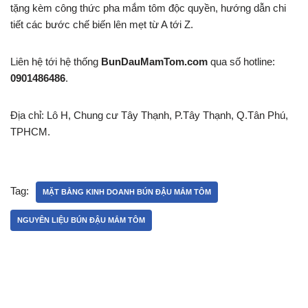
tặng kèm công thức pha mắm tôm độc quyền, hướng dẫn chi
tiết các bước chế biến lên mẹt từ A tới Z.
Liên hệ tới hệ thống
BunDauMamTom.com
qua số hotline:
0901486486
.
Địa chỉ: Lô H, Chung cư Tây Thạnh, P.Tây Thạnh, Q.Tân Phú,
TPHCM.
Tag:
MẶT BẰNG KINH DOANH BÚN ĐẬU MẮM TÔM
NGUYÊN LIỆU BÚN ĐẬU MẮM TÔM