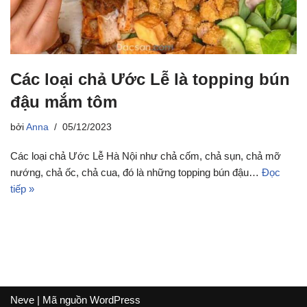
Các loại chả Ước Lễ là topping bún
đậu mắm tôm
bởi
Anna
05/12/2023
Các loại chả Ước Lễ Hà Nội như chả cốm, chả sụn, chả mỡ
nướng, chả ốc, chả cua, đó là những topping bún đậu…
Đọc
tiếp »
Neve
| Mã nguồn
WordPress