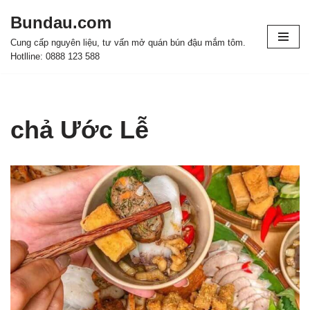
Bundau.com
Chuyển
Cung cấp nguyên liệu, tư vấn mở quán bún đậu mắm tôm.
tới
Hotlline: 0888 123 588
nội
dung
chả Ước Lễ