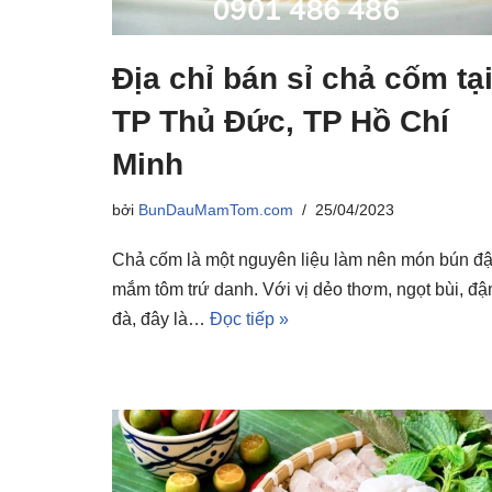
Địa chỉ bán sỉ chả cốm tạ
TP Thủ Đức, TP Hồ Chí
Minh
bởi
BunDauMamTom.com
25/04/2023
Chả cốm là một nguyên liệu làm nên món bún đ
mắm tôm trứ danh. Với vị dẻo thơm, ngọt bùi, đ
đà, đây là…
Đọc tiếp »