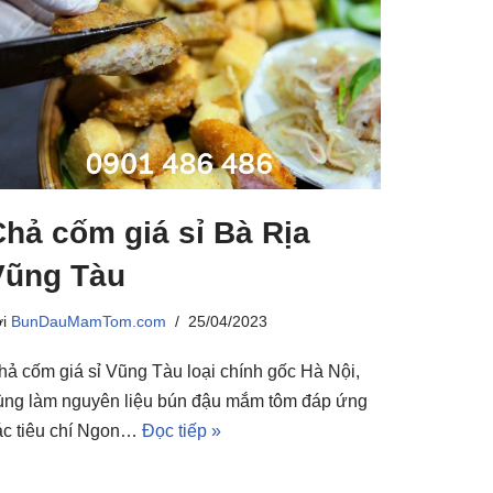
Chả cốm giá sỉ Bà Rịa
Vũng Tàu
ởi
BunDauMamTom.com
25/04/2023
hả cốm giá sỉ Vũng Tàu loại chính gốc Hà Nội,
ùng làm nguyên liệu bún đậu mắm tôm đáp ứng
ác tiêu chí Ngon…
Đọc tiếp »