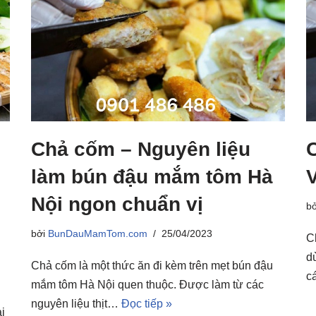
Chả cốm – Nguyên liệu
làm bún đậu mắm tôm Hà
Nội ngon chuẩn vị
b
bởi
BunDauMamTom.com
25/04/2023
C
d
Chả cốm là một thức ăn đi kèm trên mẹt bún đậu
c
mắm tôm Hà Nội quen thuộc. Được làm từ các
nguyên liệu thịt…
Đọc tiếp »
i