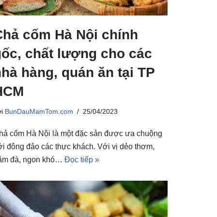
Chả cốm Hà Nội chính
gốc, chất lượng cho các
hà hàng, quán ăn tại TP
HCM
ởi
BunDauMamTom.com
25/04/2023
hả cốm Hà Nội là một đặc sản được ưa chuộng
ởi đông đảo các thực khách. Với vị dẻo thơm,
ậm đà, ngon khó…
Đọc tiếp »