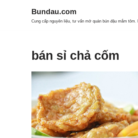
Bundau.com
Chuyển
Cung cấp nguyên liệu, tư vấn mở quán bún đậu mắm tôm. H
tới
nội
dung
bán sỉ chả cốm