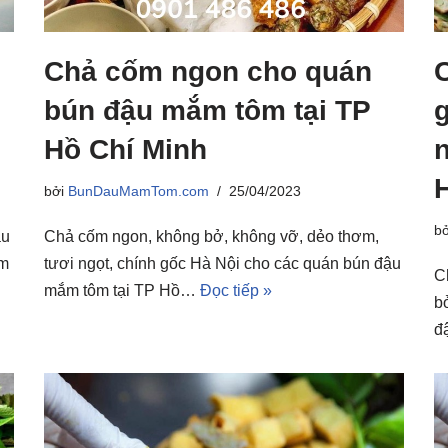
i
Chả cốm ngon cho quán
bún đậu mắm tôm tại TP
Hồ Chí Minh
n
bởi
BunDauMamTom.com
25/04/2023
b
ậu
Chả cốm ngon, không bở, không vỡ, dẻo thơm,
ậm
tươi ngọt, chính gốc Hà Nội cho các quán bún đậu
C
mắm tôm tại TP Hồ…
Đọc tiếp »
b
đ