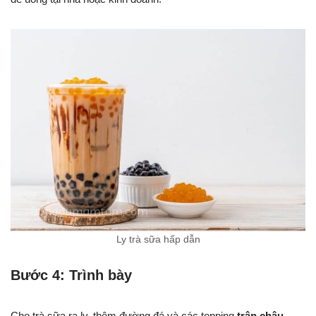
Ly trà sữa hấp dẫn
Bước 4: Trình bày
Cho trà sữa ra ly, thêm đường đá và các topping
trân châu