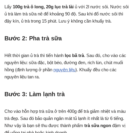
Lấy
100g trà ô long, 20g lục trà lài
ủ với 2l nước sôi. Nước sôi
ủ trà làm trà sữa nê để khoảng 90 độ. Sau khi đổ nước sôi thì
đậy kín, ủ trà trong 15 phút. Lưu ý không cần khuấy trà.
Bước 2: Pha trà sữa
Hết thời gian ủ trà thì tiến hành
lọc bã trà
. Sau đó, cho vào các
nguyên liệu: sữa đặc, bột béo, đường đen, rich lùn, chút muối
hồng (định lượng ở phần
nguyên liệu
). Khuấy đều cho các
nguyên liệu tan ra.
Bước 3: Làm lạnh trà
Cho vào hỗn hợp trà sữa ở trên 400g để trà giảm nhiệt và màu
trà đẹp. Sau đó bảo quản ngăn mát tủ lạnh ít nhất là từ 6 tiếng.
Như vậy là bạn sẽ thu được thành phẩm
trà sữa ngon
đậm vị
để uống tại nhà hoặc kinh doanh.