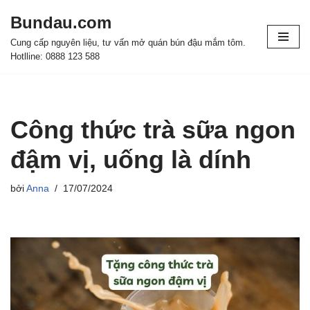
Bundau.com
Chuyển
Cung cấp nguyên liệu, tư vấn mở quán bún đậu mắm tôm.
tới
Hotlline: 0888 123 588
nội
dung
Công thức trà sữa ngon
đậm vị, uống là dính
bởi
Anna
17/07/2024