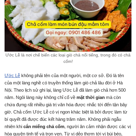
Ước Lễ là nơi chế biến các loại giò chả nổi tiếng, trong đó có chả
cốm!
Ước Lễ
không phải tên của một người, một cơ sở. Đó là tên
của một làng nghề có truyền thống làm giò chả lâu đời ở Hà
Nội. Theo lịch sử ghi lại, làng Ước Lễ đã làm giò chả hơn 500
năm. Ngôi làng này không chỉ cổ về
mặt thời gian
mà còn
chứa đựng rất nhiều giá trị văn hóa được nhắc tới đến tận bây
giờ. Chả cốm Ước Lễ có vị ngon khác biệt là bởi được làm từ
bí quyết đã được đúc kết hàng trăm năm. Không phải ngẫu
nhiên khi
cắn miếng chả cốm
, người ăn cảm nhận được các vị
hòa quyện tinh tế và trọn vẹn. Từ vị dẻo thơm tới vị bùi béo,