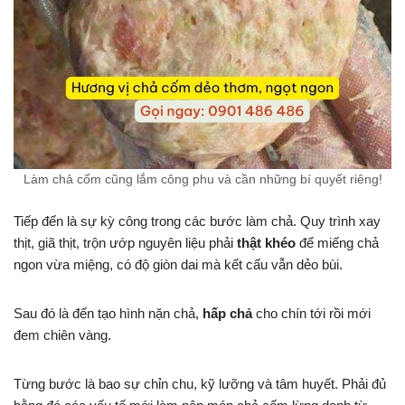
Làm chả cốm cũng lắm công phu và cần những bí quyết riêng!
Tiếp đến là sự kỳ công trong các bước làm chả. Quy trình xay
thịt, giã thịt, trộn ướp nguyên liệu phải
thật khéo
để miếng chả
ngon vừa miệng, có độ giòn dai mà kết cấu vẫn dẻo bùi.
Sau đó là đến tạo hình nặn chả,
hấp chả
cho chín tới rồi mới
đem chiên vàng.
Từng bước là bao sự chỉn chu, kỹ lưỡng và tâm huyết. Phải đủ