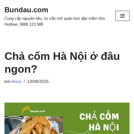
Bundau.com
Chuyển
Cung cấp nguyên liệu, tư vấn mở quán bún đậu mắm tôm.
tới
Hotlline: 0888 123 588
nội
dung
Chả cốm Hà Nội ở đâu
ngon?
bởi
Anna
13/08/2025