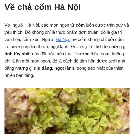
Về chả cốm Hà Nội
Với người Hà Nội, các món ngon từ
cốm
luôn được trân quý và
yêu thích. Đó không chỉ là thực phẩm đơn thuần, đó là giá trị
văn hóa, cảm xúc. Người
Hà Nội
mê cốm không chỉ bởi cốm
có hương vị dẻo thơm, ngọt lành. Đó là sự kết tinh từ những gì
tinh túy nhất
của đất trời mùa thu. Thưởng thức cốm, không
chỉ là ăn một món ngon, đó là cách để tâm hồn được tưới mát
bằng những gì
dịu dàng, ngọt lành
, trong trẻo nhất của thiên
nhiên ban tặng.