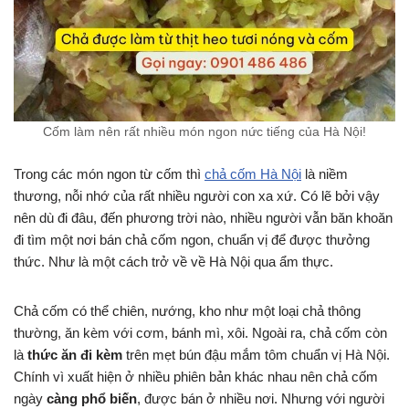
Cốm làm nên rất nhiều món ngon nức tiếng của Hà Nội!
Trong các món ngon từ cốm thì
chả cốm Hà Nội
là niềm
thương, nỗi nhớ của rất nhiều người con xa xứ. Có lẽ bởi vậy
nên dù đi đâu, đến phương trời nào, nhiều người vẫn băn khoăn
đi tìm một nơi bán chả cốm ngon, chuẩn vị để được thưởng
thức. Như là một cách trở về về Hà Nội qua ẩm thực.
Chả cốm có thể chiên, nướng, kho như một loại chả thông
thường, ăn kèm với cơm, bánh mì, xôi. Ngoài ra, chả cốm còn
là
thức ăn đi kèm
trên mẹt bún đậu mắm tôm chuẩn vị Hà Nội.
Chính vì xuất hiện ở nhiều phiên bản khác nhau nên chả cốm
ngày
càng phổ biến
, được bán ở nhiều nơi. Nhưng với người