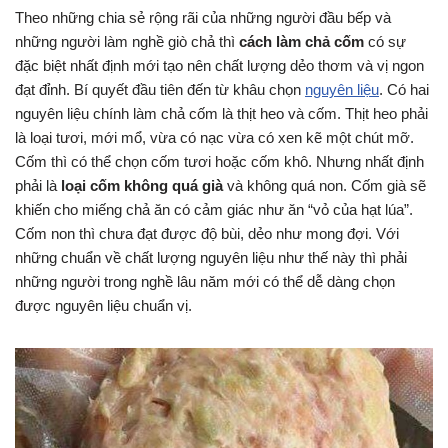
Theo những chia sẻ rộng rãi của những người đầu bếp và
những người làm nghề giò chả thì
cách làm chả cốm
có sự
đặc biệt nhất định mới tạo nên chất lượng dẻo thơm và vị ngon
đạt đỉnh. Bí quyết đầu tiên đến từ khâu chọn
nguyên liệu
. Có hai
nguyên liệu chính làm chả cốm là thịt heo và cốm. Thịt heo phải
là loại tươi, mới mổ, vừa có nạc vừa có xen kẽ một chút mỡ.
Cốm thì có thể chọn cốm tươi hoặc cốm khô. Nhưng nhất định
phải là
loại cốm không quá già
và không quá non. Cốm già sẽ
khiến cho miếng chả ăn có cảm giác như ăn “vỏ của hạt lúa”.
Cốm non thì chưa đạt được độ bùi, dẻo như mong đợi. Với
những chuẩn về chất lượng nguyên liệu như thế này thì phải
những người trong nghề lâu năm mới có thể dễ dàng chọn
được nguyên liệu chuẩn vị.