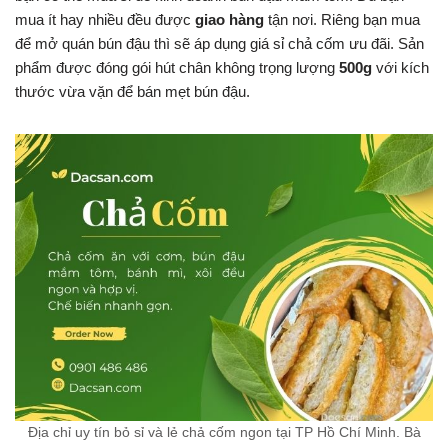
mua ít hay nhiều đều được
giao hàng
tận nơi. Riêng bạn mua
để mở quán bún đậu thì sẽ áp dụng giá sỉ chả cốm ưu đãi. Sản
phẩm được đóng gói hút chân không trọng lượng
500g
với kích
thước vừa vặn để bán mẹt bún đậu.
Địa chỉ uy tín bỏ sỉ và lẻ chả cốm ngon tại TP Hồ Chí Minh. Bà