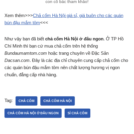
con cô bác tham khảo!
Xem thêm>>>
Chả cốm Hà Nội giá sỉ, giá buôn cho các quán
bún đậu mắm tôm
<<<
Như vậy bạn đã biết
chả cốm Hà Nội ở đâu ngon
. Ở TP Hồ
Chí Minh thì bạn cứ mua chả cốm trên hệ thống
Bundaumamtom.com
hoặc trang chuyên về Đặc Sản
Dacsan.com
. Đây là các địa chỉ chuyên cung cấp chả cốm cho
các quán bún đậu mắm tôm nên chất lượng hương vị ngon
chuẩn, đẳng cấp nhà hàng.
Tag:
CHẢ CỐM
CHẢ CỐM HÀ NỘI
CHẢ CỐM HÀ NỘI Ở ĐÂU NGON
SỈ CHẢ CỐM