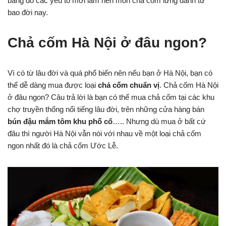
bằng đó các yếu tố mới làm nên món chả cốm lừng danh từ
bao đời nay.
Chả cốm Hà Nội ở đâu ngon?
Vì có từ lâu đời và quá phổ biến nên nếu bạn ở Hà Nội, bạn có
thể dễ dàng mua được loại
chả cốm chuẩn vị
. Chả cốm Hà Nội
ở đâu ngon? Câu trả lời là bạn có thể mua chả cốm tại các khu
chợ truyền thống nổi tiếng lâu đời, trên những cửa hàng bán
bún đậu mắm tôm khu phố cổ
….. Nhưng dù mua ở bất cứ
đâu thì người Hà Nội vẫn nói với nhau về một loại chả cốm
ngon nhất đó là chả cốm Ước Lễ.