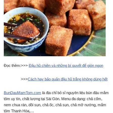
Đọc thêm:>>>
Đậu hũ chiên và những bí quyết để giòn ngon
>>>
Cách hay bảo quản đậu hũ trắng không dùng hết
BunDauMamTom.com
là địa chỉ bỏ sỉ nguyên liệu bún đậu mắm
tôm uy tín, chất lượng tại Sài Gòn. Menu đa dạng: chả cốm,
nem chua rán, dồi sụn, chả ốc, chả sụn, chả mỡ nướng, mắm
tôm Thanh Hóa,…