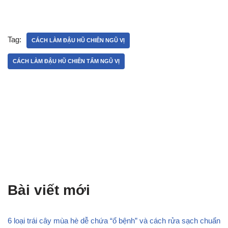
Tag:
CÁCH LÀM ĐẬU HŨ CHIÊN NGŨ VỊ
CÁCH LÀM ĐẬU HŨ CHIÊN TẨM NGŨ VỊ
Bài viết mới
6 loại trái cây mùa hè dễ chứa “ổ bệnh” và cách rửa sạch chuẩn