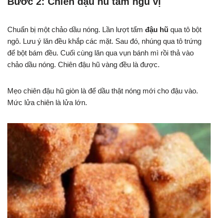
Bước 2: Chiên đậu hũ tẩm ngũ vị
Chuẩn bị một chảo dầu nóng. Lần lượt tẩm
đậu hũ
qua tô bột
ngô. Lưu ý lăn đều khắp các mặt. Sau đó, nhúng qua tô trứng
để bột bám đều. Cuối cùng lăn qua vụn bánh mì rồi thả vào
chảo dầu nóng. Chiên đậu hũ vàng đều là được.
Mẹo chiên đậu hũ giòn là để dầu thật nóng mới cho đậu vào.
Mức lửa chiên là lửa lớn.