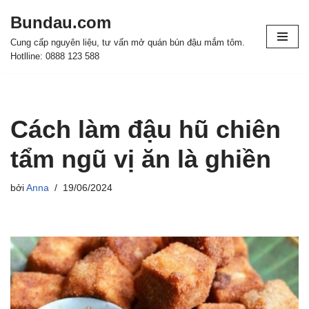
Bundau.com
Chuyển
Cung cấp nguyên liệu, tư vấn mở quán bún đậu mắm tôm.
tới
Hotlline: 0888 123 588
nội
dung
Cách làm đậu hũ chiên
tẩm ngũ vị ăn là ghiền
bởi
Anna
19/06/2024