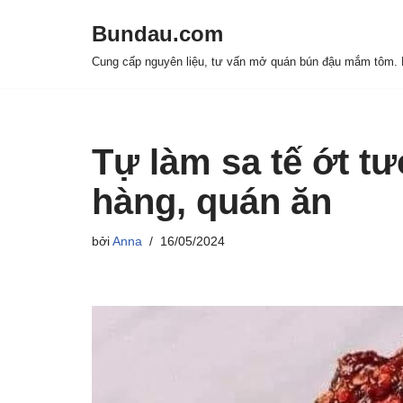
Bundau.com
Chuyển
Cung cấp nguyên liệu, tư vấn mở quán bún đậu mắm tôm. H
tới
nội
dung
Tự làm sa tế ớt t
hàng, quán ăn
bởi
Anna
16/05/2024