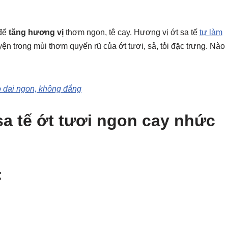
 để
tăng hương vị
thơm ngon, tê cay. Hương vị ớt sa tế
tự làm
yện trong mùi thơm quyến rũ của ớt tươi, sả, tỏi đặc trưng. Nào
 dai ngon, không đắng
sa tế ớt tươi ngon cay nhức
: