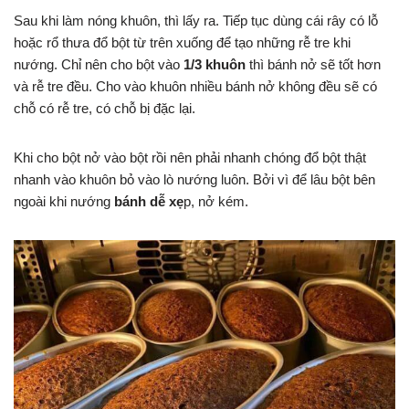
Sau khi làm nóng khuôn, thì lấy ra. Tiếp tục dùng cái rây có lỗ
hoặc rổ thưa đổ bột từ trên xuống để tạo những rễ tre khi
nướng. Chỉ nên cho bột vào
1/3 khuôn
thì bánh nở sẽ tốt hơn
và rễ tre đều. Cho vào khuôn nhiều bánh nở không đều sẽ có
chỗ có rễ tre, có chỗ bị đặc lại.
Khi cho bột nở vào bột rồi nên phải nhanh chóng đổ bột thật
nhanh vào khuôn bỏ vào lò nướng luôn. Bởi vì để lâu bột bên
ngoài khi nướng
bánh dễ xẹ
p, nở kém.