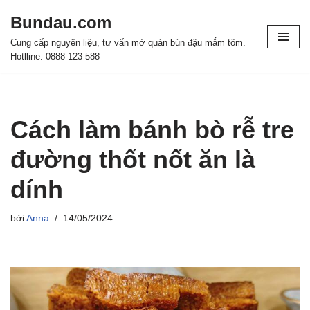
Bundau.com
Chuyển
Cung cấp nguyên liệu, tư vấn mở quán bún đậu mắm tôm.
tới
Hotlline: 0888 123 588
nội
dung
Cách làm bánh bò rễ tre
đường thốt nốt ăn là
dính
bởi
Anna
14/05/2024