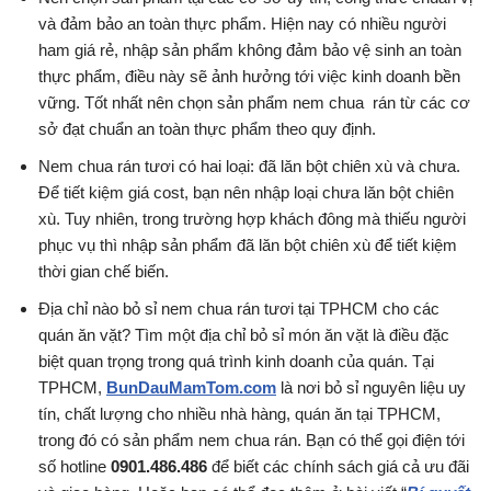
và đảm bảo an toàn thực phẩm. Hiện nay có nhiều người
ham giá rẻ, nhập sản phẩm không đảm bảo vệ sinh an toàn
thực phẩm, điều này sẽ ảnh hưởng tới việc kinh doanh bền
vững. Tốt nhất nên chọn sản phẩm nem chua rán từ các cơ
sở đạt chuẩn an toàn thực phẩm theo quy định.
Nem chua rán tươi có hai loại: đã lăn bột chiên xù và chưa.
Để tiết kiệm giá cost, bạn nên nhập loại chưa lăn bột chiên
xù. Tuy nhiên, trong trường hợp khách đông mà thiếu người
phục vụ thì nhập sản phẩm đã lăn bột chiên xù để tiết kiệm
thời gian chế biến.
Địa chỉ nào bỏ sỉ nem chua rán tươi tại TPHCM cho các
quán ăn vặt? Tìm một địa chỉ bỏ sỉ món ăn vặt là điều đặc
biệt quan trọng trong quá trình kinh doanh của quán. Tại
TPHCM,
BunDauMamTom.com
là nơi bỏ sỉ nguyên liệu uy
tín, chất lượng cho nhiều nhà hàng, quán ăn tại TPHCM,
trong đó có sản phẩm nem chua rán. Bạn có thể gọi điện tới
số hotline
0901.486.486
để biết các chính sách giá cả ưu đãi