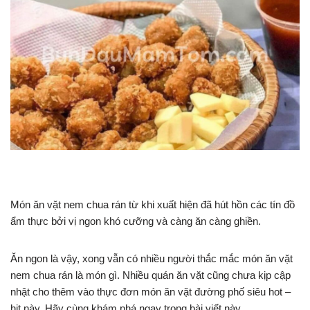
Món ăn vặt nem chua rán từ khi xuất hiện đã hút hồn các tín đồ
ẩm thực bởi vị ngon khó cưỡng và càng ăn càng ghiền.
Ăn ngon là vậy, xong vẫn có nhiều người thắc mắc món ăn vặt
nem chua rán là món gì. Nhiều quán ăn vặt cũng chưa kịp cập
nhật cho thêm vào thực đơn món ăn vặt đường phố siêu hot –
hit này. Hãy cùng khám phá ngay trong bài viết này.