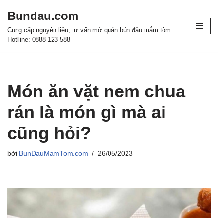
Bundau.com
Chuyển
Cung cấp nguyên liệu, tư vấn mở quán bún đậu mắm tôm.
tới
Hotlline: 0888 123 588
nội
dung
Món ăn vặt nem chua
rán là món gì mà ai
cũng hỏi?
bởi
BunDauMamTom.com
26/05/2023