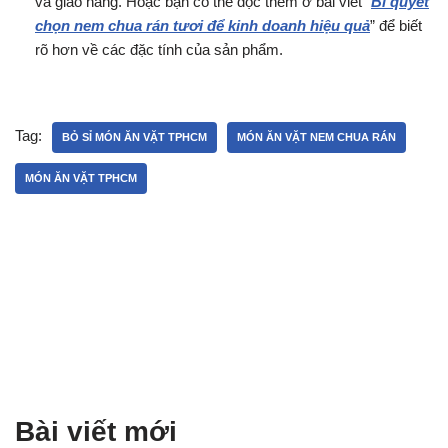
và giao hàng. Hoặc bạn có thể đọc thêm ở bài viết “
Bí quyết
chọn nem chua rán tươi để kinh doanh hiệu quả
” để biết
rõ hơn về các đặc tính của sản phẩm.
Tag:
BỎ SỈ MÓN ĂN VẶT TPHCM
MÓN ĂN VẶT NEM CHUA RÁN
MÓN ĂN VẶT TPHCM
Bài viết mới