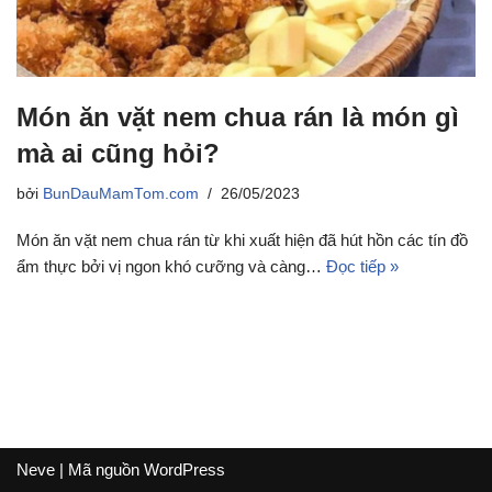
Món ăn vặt nem chua rán là món gì
mà ai cũng hỏi?
bởi
BunDauMamTom.com
26/05/2023
Món ăn vặt nem chua rán từ khi xuất hiện đã hút hồn các tín đồ
ẩm thực bởi vị ngon khó cưỡng và càng…
Đọc tiếp »
Neve
| Mã nguồn
WordPress