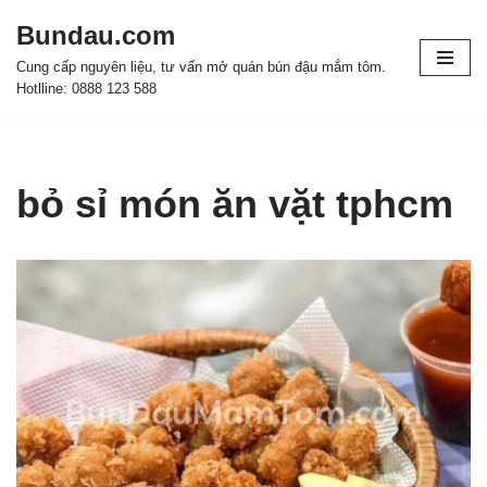
Bundau.com
Chuyển
Cung cấp nguyên liệu, tư vấn mở quán bún đậu mắm tôm.
tới
Hotlline: 0888 123 588
nội
dung
bỏ sỉ món ăn vặt tphcm