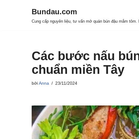
Bundau.com
Chuyển
Cung cấp nguyên liệu, tư vấn mở quán bún đậu mắm tôm. H
tới
nội
dung
Các bước nấu bún
chuẩn miền Tây
bởi
Anna
23/11/2024