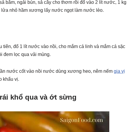
ả bằm, ngải bún, sả cây cho thơm rồi đổ vào 2 lít nước, 1 kg
ặn lửa nhỏ hầm xương lấy nước ngọt làm nước lèo.
u tiên, đổ 1 lít nước vào nồi, cho mắm cá linh và mắm cá sặc
ồi đem lọc qua vải mùng.
phần nước cốt vào nồi nước dùng xương heo, nêm nếm
gia vị
o khẩu vị.
trái khổ qua và ớt sừng