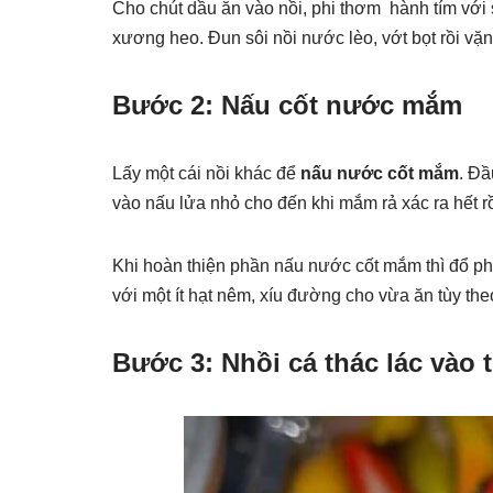
Cho chút dầu ăn vào nồi, phi thơm hành tím với s
xương heo. Đun sôi nồi nước lèo, vớt bọt rồi v
Bước 2: Nấu cốt nước mắm
Lấy một cái nồi khác để
nấu nước cốt mắm
. Đầ
vào nấu lửa nhỏ cho đến khi mắm rả xác ra hết r
Khi hoàn thiện phần nấu nước cốt mắm thì đổ 
với một ít hạt nêm, xíu đường cho vừa ăn tùy the
Bước 3: Nhồi cá thác lác vào 