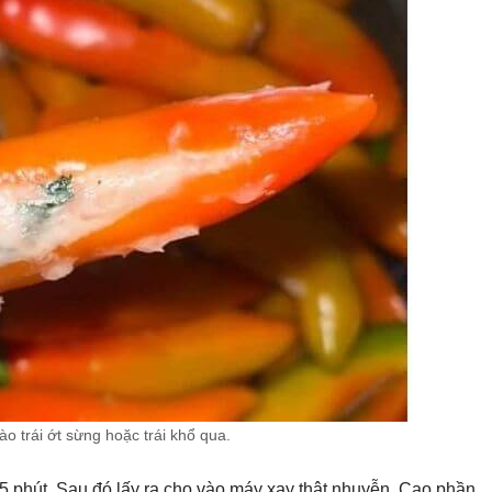
ào trái ớt sừng hoặc trái khổ qua.
5 phút. Sau đó lấy ra cho vào máy xay thật nhuyễn. Cạo phần