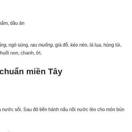
 mắm, dầu ăn
ắng,
ngó súng,
rau muống
, giá đỗ, kèo nèo, lá lụa, húng lủi,
chuối non, chanh, ớt.
chuẩn miền Tây
 nước sôi. Sau đó tiến hành nấu nồi nước lèo cho món bún