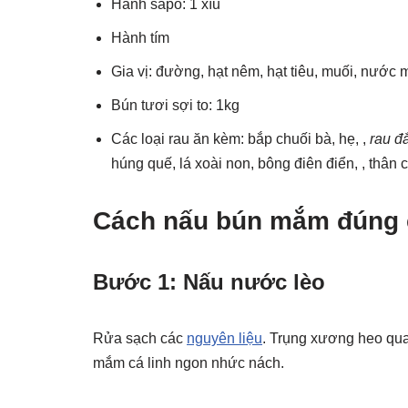
Hành sapo: 1 xíu
Hành tím
Gia vị: đường, hạt nêm, hạt tiêu, muối, nước
Bún tươi sợi to: 1kg
Các loại rau ăn kèm: bắp chuối bà, hẹ, ,
rau đ
húng quế, lá xoài non, bông điên điển, , thân 
Cách nấu bún mắm đúng 
Bước 1: Nấu nước lèo
Rửa sạch các
nguyên liệu
. Trụng xương heo qua
mắm cá linh ngon nhức nách.