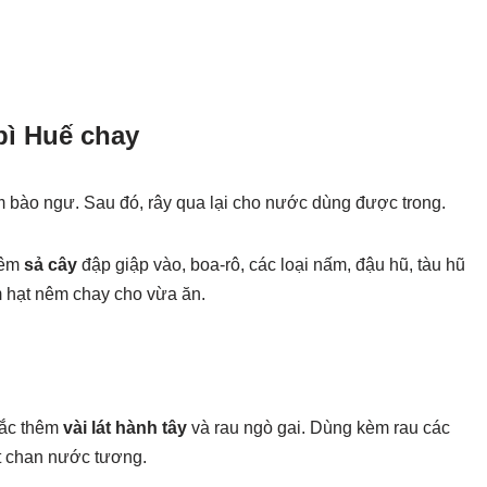
ì Huế chay
ấm bào ngư. Sau đó, rây qua lại cho nước dùng được trong.
hêm
sả cây
đập giập vào, boa-rô, các loại nấm, đậu hũ, tàu hũ
m hạt nêm chay cho vừa ăn.
rắc thêm
vài lát hành tây
và rau ngò gai. Dùng kèm rau các
 chan nước tương.