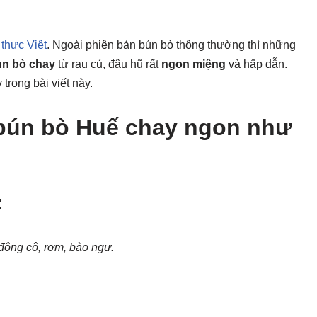
thực Việt
. Ngoài phiên bản bún bò thông thường thì những
ún bò chay
từ rau củ, đậu hũ rất
ngon miệng
và hấp dẫn.
rong bài viết này.
 bún bò Huế chay ngon như
:
đông cô, rơm, bào ngư.