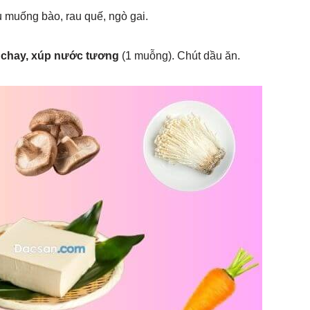
au muống bào, rau quế, ngò gai.
 chay, xúp nước tương
(1 muỗng). Chút dầu ăn.