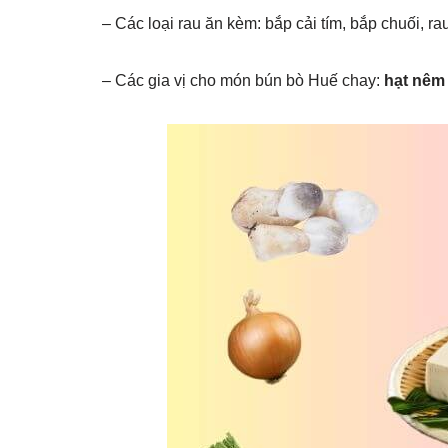
– Các loại rau ăn kèm: bắp cải tím, bắp chuối, r
– Các gia vị cho món bún bò Huế chay:
hạt nêm