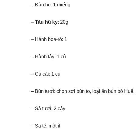
– Đậu hũ: 1 miếng
–
Tàu hũ ky
: 20g
– Hành boa-rô: 1
– Hành tây: 1 củ
– Củ cải: 1 củ
– Bún tươi: chọn sợi bún to, loại ăn bún bò Huế.
– Sả tươi: 2 cây
– Sa tế: một ít