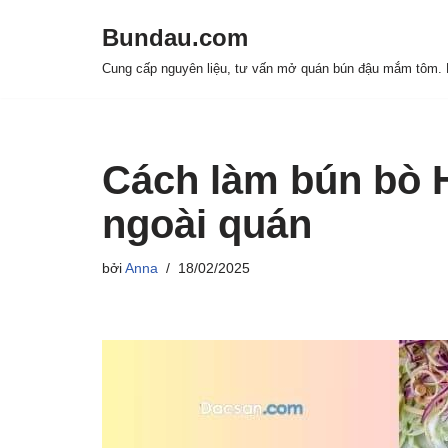
Bundau.com
Chuyển
Cung cấp nguyên liệu, tư vấn mở quán bún đậu mắm tôm. H
tới
nội
dung
Cách làm bún bò 
ngoài quán
bởi
Anna
18/02/2025