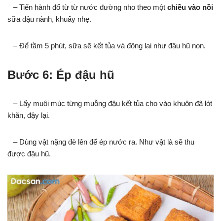
– Tiến hành đổ từ từ nước đường nho theo một
chiều vào nồi
sữa đậu nành, khuấy nhẹ.
– Để tầm 5 phút, sữa sẽ kết tủa và đông lại như đậu hũ non.
Bước 6: Ép đậu hũ
– Lấy muôi múc từng muỗng đậu kết tủa cho vào khuôn đã lót
khăn, đậy lại.
– Dùng vật nặng đè lên để ép nước ra. Như vật là sẽ thu
được đậu hũ.