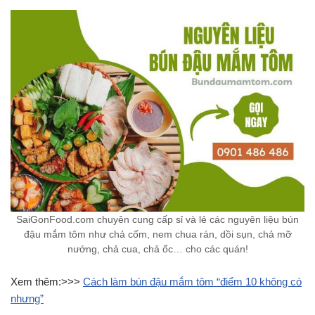
SaiGonFood.com chuyên cung cấp sỉ và lẻ các nguyên liệu bún
đậu mắm tôm như chả cốm, nem chua rán, dồi sụn, chả mỡ
nướng, chả cua, chả ốc… cho các quán!
Xem thêm:>>>
Cách làm bún đậu mắm tôm “điểm 10 không có
nhưng”