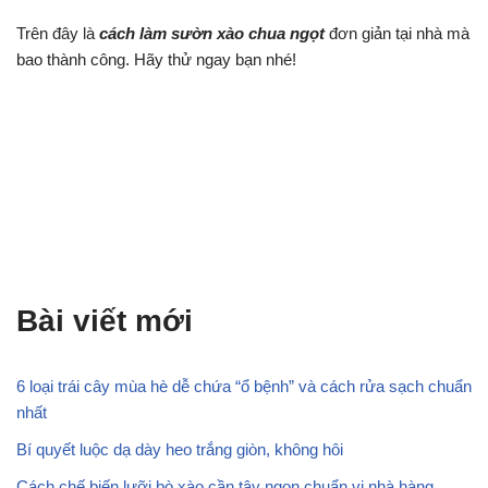
Trên đây là
cách làm sườn xào chua ngọt
đơn giản tại nhà mà
bao thành công. Hãy thử ngay bạn nhé!
Bài viết mới
6 loại trái cây mùa hè dễ chứa “ổ bệnh” và cách rửa sạch chuẩn
nhất
Bí quyết luộc dạ dày heo trắng giòn, không hôi
Cách chế biến lưỡi bò xào cần tây ngon chuẩn vị nhà hàng