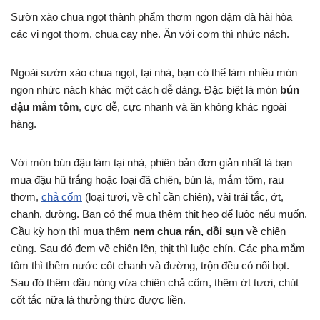
Sườn xào chua ngọt thành phẩm thơm ngon đậm đà hài hòa
các vị ngọt thơm, chua cay nhẹ. Ăn với cơm thì nhức nách.
Ngoài sườn xào chua ngọt, tại nhà, bạn có thể làm nhiều món
ngon nhức nách khác một cách dễ dàng. Đặc biệt là món
bún
đậu mắm tôm
, cực dễ, cực nhanh và ăn không khác ngoài
hàng.
Với món bún đậu làm tại nhà, phiên bản đơn giản nhất là bạn
mua đậu hũ trắng hoặc loại đã chiên, bún lá, mắm tôm, rau
thơm,
chả cốm
(loại tươi, về chỉ cần chiên), vài trái tắc, ớt,
chanh, đường. Bạn có thể mua thêm thịt heo để luộc nếu muốn.
Cầu kỳ hơn thì mua thêm
nem chua rán, dồi sụn
về chiên
cùng. Sau đó đem về chiên lên, thịt thì luộc chín. Các pha mắm
tôm thì thêm nước cốt chanh và đường, trộn đều có nổi bọt.
Sau đó thêm dầu nóng vừa chiên chả cốm, thêm ớt tươi, chút
cốt tắc nữa là thưởng thức được liền.