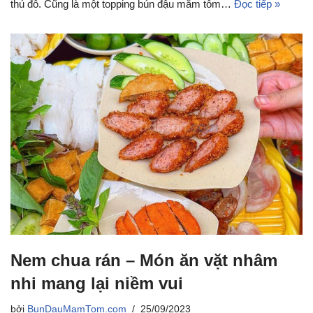
thủ đô. Cũng là một topping bún đậu mắm tôm…
Đọc tiếp »
Nem chua rán – Món ăn vặt nhâm
nhi mang lại niềm vui
bởi
BunDauMamTom.com
25/09/2023