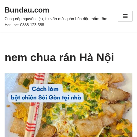
Bundau.com
Chuyển
Cung cấp nguyên liệu, tư vấn mở quán bún đậu mắm tôm.
tới
Hotlline: 0888 123 588
nội
dung
nem chua rán Hà Nội