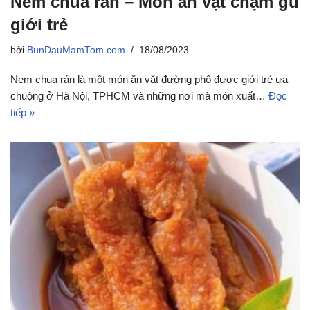
Nem chua rán – Món ăn vặt chạm gu
giới trẻ
bởi
BunDauMamTom.com
18/08/2023
Nem chua rán là một món ăn vặt đường phố được giới trẻ ưa
chuộng ở Hà Nội, TPHCM và những nơi mà món xuất…
Đọc
tiếp »