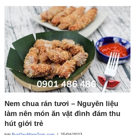
Nem chua rán tươi – Nguyên liệu
làm nên món ăn vặt đình đám thu
hút giới trẻ
bởi
BunDauMamTom.com
25/04/2023