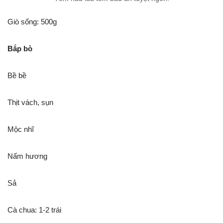
Giò sống: 500g
Bắp bò
Bề bề
Thịt vách, sụn
Mộc nhĩ
Nấm hương
Sả
Cà chua: 1-2 trái