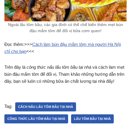
Ngoài lẩu tôm bầu, các gia đình có thể chế biến thêm mẹt bún
đậu mắm tôm để đổi vị bữa cơm quen!
Đọc thêm:>>>
Cách làm bún đậu mắm tôm mà người Hà Nội
chỉ cho bạn
<<<
Trên đây là
công thức nấu lẩu tôm bầu tại nhà
và cách làm mẹt
bún đậu mắm tôm để đổi vị. Tham khảo những hướng dẫn trên
đây, bạn sẽ luôn có những bữa ăn chất lượng tại nhà đấy!
Tag:
CÁCH NẤU LẨU TÔM BẦU TẠI NHÀ
CÔNG THỨC LẨU TÔM BẦU TẠI NHÀ
LẨU TÔM BẦU TẠI NHÀ