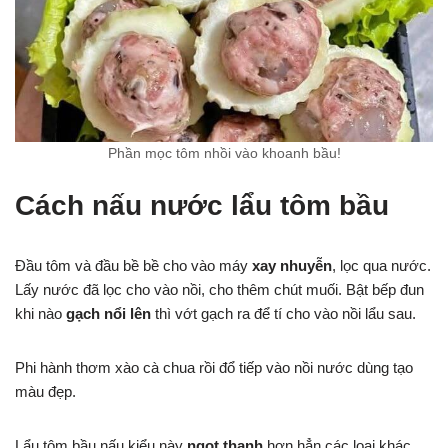
Phần mọc tôm nhồi vào khoanh bầu!
Cách nấu nước lẩu tôm bầu
Đầu tôm và đầu bề bề cho vào máy
xay nhuyễn
, lọc qua nước.
Lấy nước đã lọc cho vào nồi, cho thêm chút muối. Bật bếp đun
khi nào
gạch nổi lên
thì vớt gạch ra để tí cho vào nồi lẩu sau.
Phi hành thơm xào cà chua rồi đổ tiếp vào nồi nước dùng tạo
màu đẹp.
Lẩu tôm bầu nấu kiểu này
ngọt thanh
hơn hẳn các loại khác.