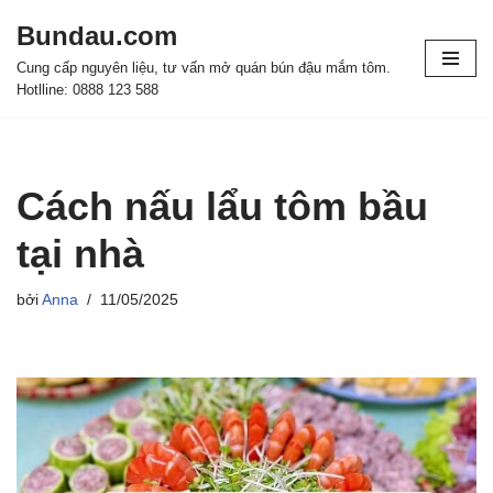
Bundau.com
Chuyển
Cung cấp nguyên liệu, tư vấn mở quán bún đậu mắm tôm.
tới
Hotlline: 0888 123 588
nội
dung
Cách nấu lẩu tôm bầu
tại nhà
bởi
Anna
11/05/2025