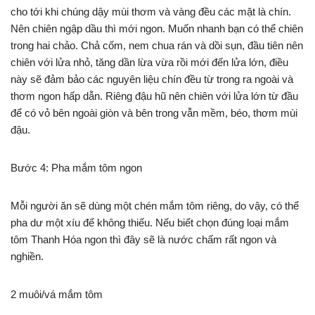
cho tới khi chúng dậy mùi thơm và vàng đều các mặt là chín.
Nên chiên ngập dầu thì mới ngon. Muốn nhanh bạn có thể chiên
trong hai chảo. Chả cốm, nem chua rán và dồi sụn, đầu tiên nên
chiên với lửa nhỏ, tăng dần lừa vừa rồi mới đến lửa lớn, điều
này sẽ đảm bảo các nguyên liệu chín đều từ trong ra ngoài và
thơm ngon hấp dẫn. Riêng đậu hũ nên chiên với lửa lớn từ đầu
để có vỏ bên ngoài giòn và bên trong vẫn mềm, béo, thơm mùi
đậu.
Bước 4: Pha mắm tôm ngon
Mỗi người ăn sẽ dùng một chén mắm tôm riêng, do vậy, có thể
pha dư một xíu để không thiếu. Nếu biết chọn đúng loại mắm
tôm Thanh Hóa ngon thì đây sẽ là nước chấm rất ngon và
nghiền.
2 muôi/vá mắm tôm