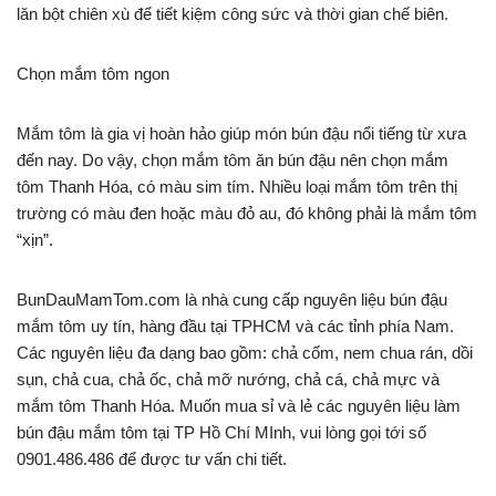
lăn bột chiên xù để tiết kiệm công sức và thời gian chế biên.
Chọn mắm tôm ngon
Mắm tôm là gia vị hoàn hảo giúp món bún đậu nổi tiếng từ xưa
đến nay. Do vậy, chọn mắm tôm ăn bún đậu nên chọn mắm
tôm Thanh Hóa, có màu sim tím. Nhiều loại mắm tôm trên thị
trường có màu đen hoặc màu đỏ au, đó không phải là mắm tôm
“xịn”.
BunDauMamTom.com là nhà cung cấp nguyên liệu bún đậu
mắm tôm uy tín, hàng đầu tại TPHCM và các tỉnh phía Nam.
Các nguyên liệu đa dạng bao gồm: chả cốm, nem chua rán, dồi
sụn, chả cua, chả ốc, chả mỡ nướng, chả cá, chả mực và
mắm tôm Thanh Hóa. Muốn mua sỉ và lẻ các nguyên liệu làm
bún đậu mắm tôm tại TP Hồ Chí MInh, vui lòng gọi tới số
0901.486.486 để được tư vấn chi tiết.