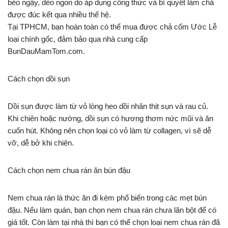
béo ngậy, dẻo ngon do áp dụng công thức và bí quyết làm chả
được đúc kết qua nhiều thế hệ.
Tại TPHCM, bạn hoàn toàn có thể mua được chả cốm Ước Lễ
loại chính gốc, đảm bảo qua nhà cung cấp
BunDauMamTom.com.
Cách chọn dồi sụn
Dồi sụn được làm từ vỏ lòng heo dồi nhân thịt sụn và rau củ.
Khi chiên hoặc nướng, dồi sụn có hương thơm nức mũi và ăn
cuốn hút. Không nên chọn loại có vỏ làm từ collagen, vì sẽ dễ
vỡ, dễ bở khi chiên.
Cách chọn nem chua rán ăn bún đậu
Nem chua rán là thức ăn đi kèm phổ biến trong các mẹt bún
đậu. Nếu làm quán, bạn chọn nem chua rán chưa lăn bột để có
giá tốt. Còn làm tại nhà thì bạn có thể chọn loại nem chua rán đã