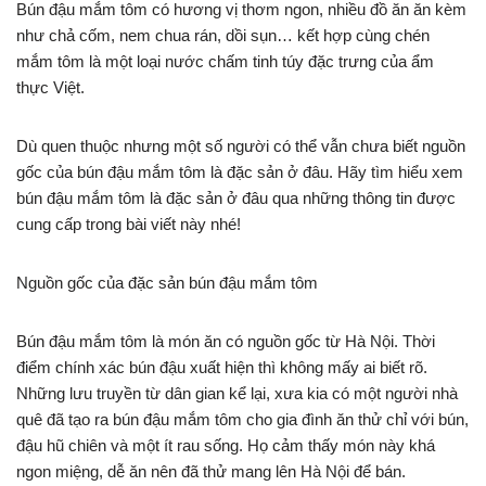
Bún đậu mắm tôm có hương vị thơm ngon, nhiều đồ ăn ăn kèm
như chả cốm, nem chua rán, dồi sụn… kết hợp cùng chén
mắm tôm là một loại nước chấm tinh túy đặc trưng của ẩm
thực Việt.
Dù quen thuộc nhưng một số người có thể vẫn chưa biết nguồn
gốc của bún đậu mắm tôm là đặc sản ở đâu. Hãy tìm hiểu xem
bún đậu mắm tôm là đặc sản ở đâu qua những thông tin được
cung cấp trong bài viết này nhé!
Nguồn gốc của đặc sản bún đậu mắm tôm
Bún đậu mắm tôm là món ăn có nguồn gốc từ Hà Nội. Thời
điểm chính xác bún đậu xuất hiện thì không mấy ai biết rõ.
Những lưu truyền từ dân gian kể lại, xưa kia có một người nhà
quê đã tạo ra bún đậu mắm tôm cho gia đình ăn thử chỉ với bún,
đậu hũ chiên và một ít rau sống. Họ cảm thấy món này khá
ngon miệng, dễ ăn nên đã thử mang lên Hà Nội để bán.