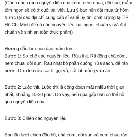
(Cách chọn mua nguyên liệu chả cốm, nem chua, dồi sụn, mắm
tôm ngon sẽ có ở cuối bài viết. Lưu ý bạn nên đặt mua từ hôm
trước tại các địa chỉ cung cấp sỉ và lẻ uy tín, chất lượng tại TP
Hồ Chí Minh để có các nguyên liệu loại ngon, chuẩn vị và đạt
chuẩn vệ sinh an toàn thực phẩm)
Hướng dẫn làm bún đậu mắm tôm
Bước 1: Sơ chế các nguyên liệu. Rửa thịt. Rã đông chả cốm,
nem chua, dồi sụn. Rau nhặt bỏ phần cuống, rửa sạch, để ráo
nước. Dưa leo rửa sạch, gọt vỏ, cắt lát mỏng vừa ăn
Bước 2: Luộc thịt. Luộc thịt là công đoạn mất nhiều thời gian
nhất, khoảng 15-20 phút. Do vậy, nếu quá gấp bạn có thể bỏ
qua nguyên liệu này.
Bước 3: Chiên các nguyên liệu
Bạn lần lượt chiên đậu hũ, chả cốm, dồi sụn và nem chua rán