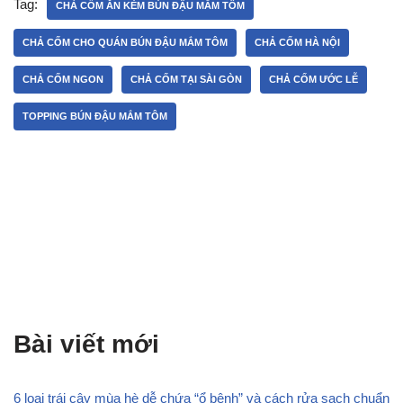
Tag:
CHẢ CỐM ĂN KÈM BÚN ĐẬU MẮM TÔM
CHẢ CỐM CHO QUÁN BÚN ĐẬU MẮM TÔM
CHẢ CỐM HÀ NỘI
CHẢ CỐM NGON
CHẢ CỐM TẠI SÀI GÒN
CHẢ CỐM ƯỚC LỄ
TOPPING BÚN ĐẬU MẮM TÔM
Bài viết mới
6 loại trái cây mùa hè dễ chứa “ổ bệnh” và cách rửa sạch chuẩn