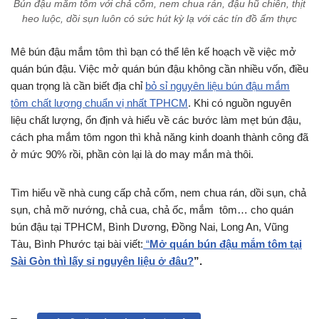
Bún đậu mắm tôm với chả cốm, nem chua rán, đậu hũ chiên, thịt
heo luộc, dồi sụn luôn có sức hút kỳ lạ với các tín đồ ẩm thực
Mê bún đậu mắm tôm thì bạn có thể lên kế hoạch về việc mở
quán bún đậu. Việc mở quán bún đậu không cần nhiều vốn, điều
quan trọng là cần biết địa chỉ
bỏ sỉ nguyên liệu bún đậu mắm
tôm chất lượng chuẩn vị nhất TPHCM
. Khi có nguồn nguyên
liệu chất lượng, ổn định và hiểu về các bước làm mẹt bún đậu,
cách pha mắm tôm ngon thì khả năng kinh doanh thành công đã
ở mức 90% rồi, phần còn lại là do may mắn mà thôi.
Tìm hiểu về nhà cung cấp chả cốm, nem chua rán, dồi sụn, chả
sụn, chả mỡ nướng, chả cua, chả ốc, mắm tôm… cho quán
bún đậu tại TPHCM, Bình Dương, Đồng Nai, Long An, Vũng
Tàu, Bình Phước tại bài viết:
“
Mở quán bún đậu mắm tôm tại
Sài Gòn thì lấy sỉ nguyên liệu ở đâu?
”.