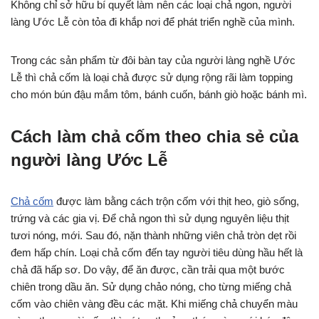
Không chỉ sở hữu bí quyết làm nên các loại chả ngon, người
làng Ước Lễ còn tỏa đi khắp nơi để phát triển nghề của mình.
Trong các sản phẩm từ đôi bàn tay của người làng nghề Ước
Lễ thì chả cốm là loại chả được sử dụng rộng rãi làm topping
cho món bún đậu mắm tôm, bánh cuốn, bánh giò hoặc bánh mì.
Cách làm chả cốm theo chia sẻ của
người làng Ước Lễ
Chả cốm
được làm bằng cách trộn cốm với thịt heo, giò sống,
trứng và các gia vị. Để chả ngon thì sử dụng nguyên liệu thịt
tươi nóng, mới. Sau đó, nặn thành những viên chả tròn dẹt rồi
đem hấp chín. Loại chả cốm đến tay người tiêu dùng hầu hết là
chả đã hấp sơ. Do vậy, để ăn được, cần trải qua một bước
chiên trong dầu ăn. Sử dụng chảo nóng, cho từng miếng chả
cốm vào chiên vàng đều các mặt. Khi miếng chả chuyển màu