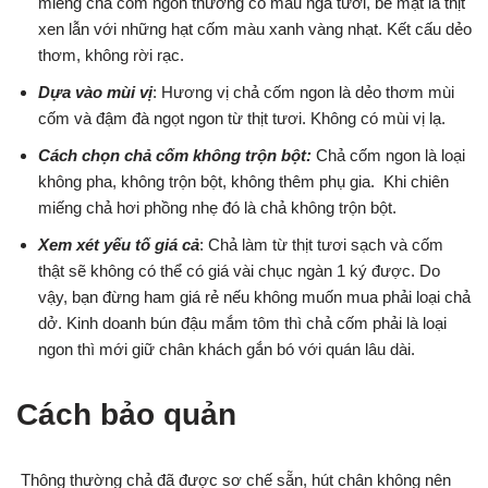
miếng chả cốm ngon thường có màu ngà tươi, bề mặt là thịt
xen lẫn với những hạt cốm màu xanh vàng nhạt. Kết cấu dẻo
thơm, không rời rạc.
Dựa vào mùi vị
: Hương vị chả cốm ngon là dẻo thơm mùi
cốm và đậm đà ngọt ngon từ thịt tươi. Không có mùi vị lạ.
Cách chọn chả cốm không trộn bột:
Chả cốm ngon là loại
không pha, không trộn bột, không thêm phụ gia. Khi chiên
miếng chả hơi phồng nhẹ đó là chả không trộn bột.
Xem xét yếu tố giá cả
: Chả làm từ thịt tươi sạch và cốm
thật sẽ không có thể có giá vài chục ngàn 1 ký được. Do
vậy, bạn đừng ham giá rẻ nếu không muốn mua phải loại chả
dở. Kinh doanh bún đậu mắm tôm thì chả cốm phải là loại
ngon thì mới giữ chân khách gắn bó với quán lâu dài.
Cách bảo quản
Thông thường chả đã được sơ chế sẵn, hút chân không nên