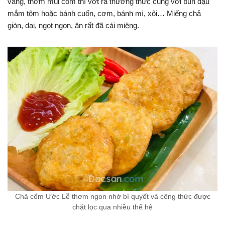
vàng, thơm mùi cốm thì vớt ra thưởng thức cùng với bún đậu
mắm tôm hoặc bánh cuốn, cơm, bánh mì, xôi… Miếng chả
giòn, dai, ngọt ngon, ăn rất đã cái miệng.
Chả cốm Ước Lễ thơm ngon nhờ bí quyết và công thức được
chặt lọc qua nhiều thế hệ