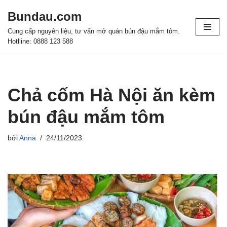
Bundau.com
Chuyển
Cung cấp nguyên liệu, tư vấn mở quán bún đậu mắm tôm.
tới
Hotlline: 0888 123 588
nội
dung
Chả cốm Hà Nội ăn kèm
bún đậu mắm tôm
bởi
Anna
24/11/2023