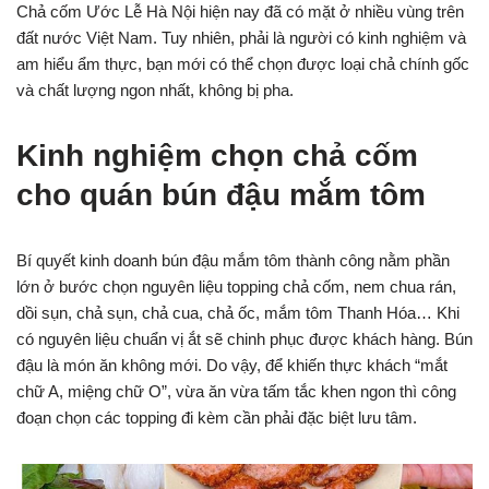
Chả cốm Ước Lễ Hà Nội hiện nay đã có mặt ở nhiều vùng trên
đất nước Việt Nam. Tuy nhiên, phải là người có kinh nghiệm và
am hiểu ẩm thực, bạn mới có thể chọn được loại chả chính gốc
và chất lượng ngon nhất, không bị pha.
Kinh nghiệm chọn chả cốm
cho quán bún đậu mắm tôm
Bí quyết kinh doanh bún đậu mắm tôm thành công nằm phần
lớn ở bước chọn nguyên liệu topping chả cốm, nem chua rán,
dồi sụn, chả sụn, chả cua, chả ốc, mắm tôm Thanh Hóa… Khi
có nguyên liệu chuẩn vị ắt sẽ chinh phục được khách hàng. Bún
đậu là món ăn không mới. Do vậy, để khiến thực khách “mắt
chữ A, miệng chữ O”, vừa ăn vừa tấm tắc khen ngon thì công
đoạn chọn các topping đi kèm cần phải đặc biệt lưu tâm.