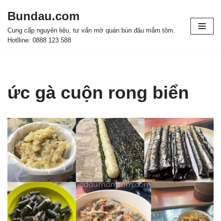
Bundau.com
Chuyển
Cung cấp nguyên liệu, tư vấn mở quán bún đậu mắm tôm.
tới
Hotlline: 0888 123 588
nội
dung
ức gà cuộn rong biển