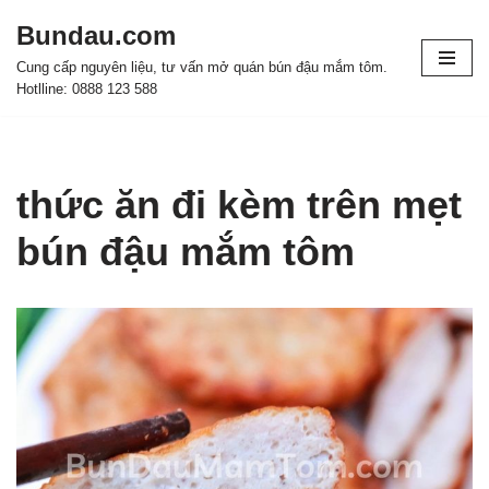
Bundau.com
Chuyển
Cung cấp nguyên liệu, tư vấn mở quán bún đậu mắm tôm.
tới
Hotlline: 0888 123 588
nội
dung
thức ăn đi kèm trên mẹt
bún đậu mắm tôm