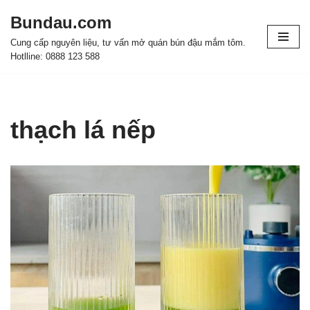
Bundau.com
Chuyển
Cung cấp nguyên liệu, tư vấn mở quán bún đậu mắm tôm.
tới
Hotlline: 0888 123 588
nội
dung
thạch lá nếp