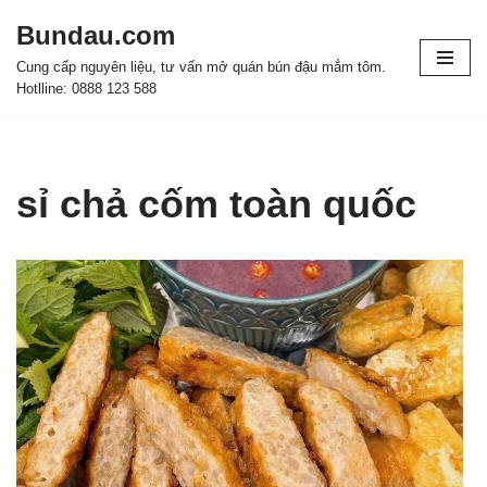
Bundau.com
Chuyển
Cung cấp nguyên liệu, tư vấn mở quán bún đậu mắm tôm.
tới
Hotlline: 0888 123 588
nội
dung
sỉ chả cốm toàn quốc