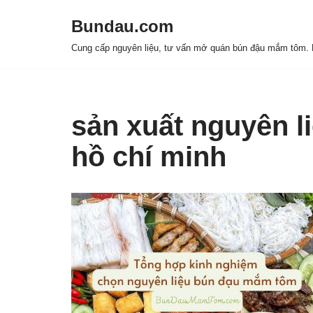
Bundau.com
Chuyển
Cung cấp nguyên liệu, tư vấn mở quán bún đậu mắm tôm. H
tới
nội
dung
sản xuất nguyên l
hồ chí minh