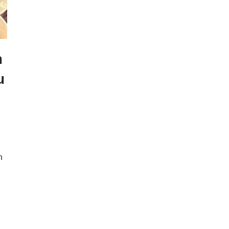
m
u
h