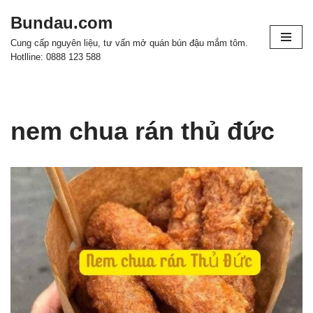
Bundau.com
Chuyển
Cung cấp nguyên liệu, tư vấn mở quán bún đậu mắm tôm.
tới
Hotlline: 0888 123 588
nội
dung
nem chua rán thủ đức