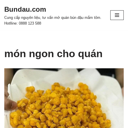
Bundau.com
Chuyển
Cung cấp nguyên liệu, tư vấn mở quán bún đậu mắm tôm.
tới
Hotlline: 0888 123 588
nội
dung
món ngon cho quán