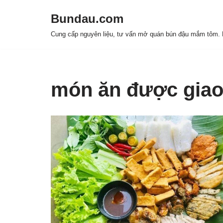
Bundau.com
Chuyển
Cung cấp nguyên liệu, tư vấn mở quán bún đậu mắm tôm. H
tới
nội
dung
món ăn được giao