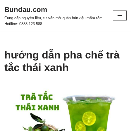
Bundau.com
Chuyển
Cung cấp nguyên liệu, tư vấn mở quán bún đậu mắm tôm.
tới
Hotlline: 0888 123 588
nội
dung
hướng dẫn pha chế trà
tắc thái xanh