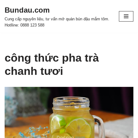
Bundau.com
Chuyển
Cung cấp nguyên liệu, tư vấn mở quán bún đậu mắm tôm.
tới
Hotlline: 0888 123 588
nội
dung
công thức pha trà
chanh tươi