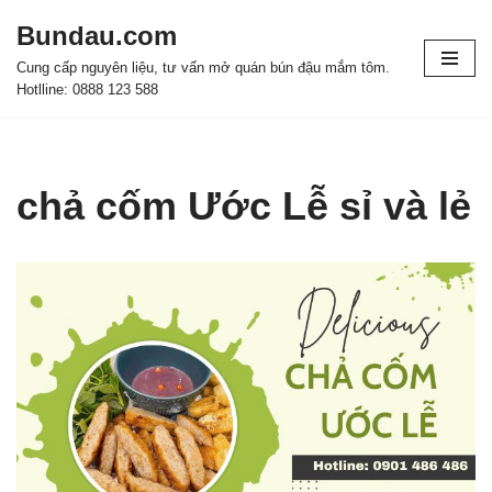
Bundau.com
Chuyển
Cung cấp nguyên liệu, tư vấn mở quán bún đậu mắm tôm.
tới
Hotlline: 0888 123 588
nội
dung
chả cốm Ước Lễ sỉ và lẻ