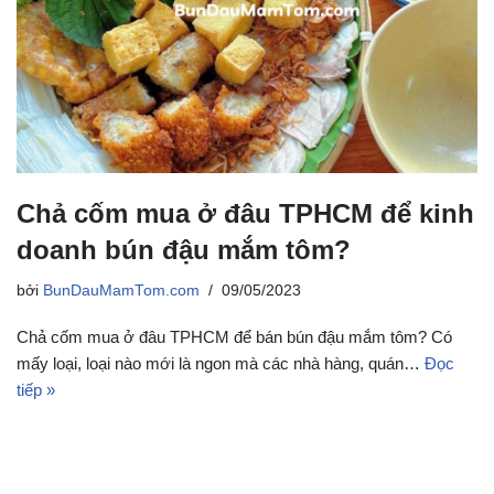
Chả cốm mua ở đâu TPHCM để kinh
doanh bún đậu mắm tôm?
bởi
BunDauMamTom.com
09/05/2023
Chả cốm mua ở đâu TPHCM để bán bún đậu mắm tôm? Có
mấy loại, loại nào mới là ngon mà các nhà hàng, quán…
Đọc
tiếp »