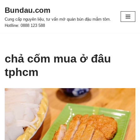
Bundau.com
Chuyển
Cung cấp nguyên liệu, tư vấn mở quán bún đậu mắm tôm.
tới
Hotlline: 0888 123 588
nội
dung
chả cốm mua ở đâu
tphcm