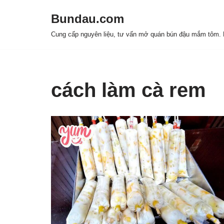
Bundau.com
Chuyển
Cung cấp nguyên liệu, tư vấn mở quán bún đậu mắm tôm. H
tới
nội
dung
cách làm cà rem