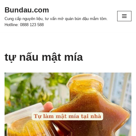
Bundau.com
Chuyển
Cung cấp nguyên liệu, tư vấn mở quán bún đậu mắm tôm.
tới
Hotlline: 0888 123 588
nội
dung
tự nấu mật mía