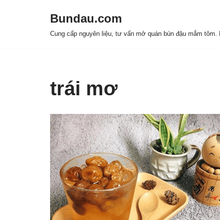
Bundau.com
Chuyển
Cung cấp nguyên liệu, tư vấn mở quán bún đậu mắm tôm. H
tới
nội
dung
trái mơ