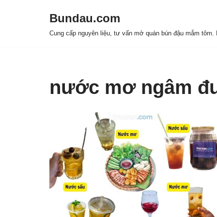
Bundau.com
Chuyển
Cung cấp nguyên liệu, tư vấn mở quán bún đậu mắm tôm. H
tới
nội
dung
nước mơ ngâm đ