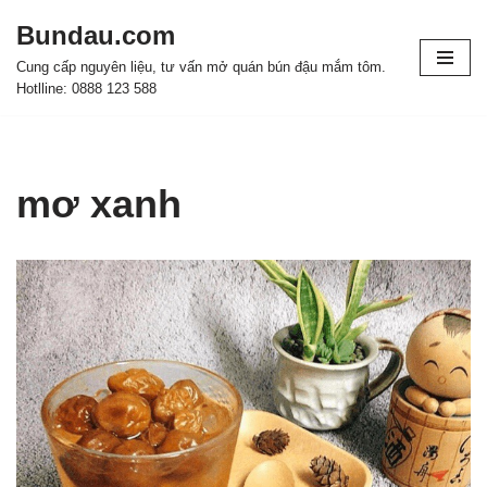
Bundau.com
Chuyển
Cung cấp nguyên liệu, tư vấn mở quán bún đậu mắm tôm.
tới
Hotlline: 0888 123 588
nội
dung
mơ xanh