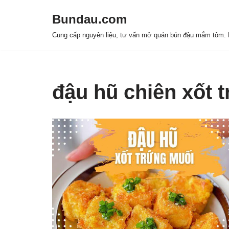
Bundau.com
Chuyển
Cung cấp nguyên liệu, tư vấn mở quán bún đậu mắm tôm. H
tới
nội
dung
đậu hũ chiên xốt 