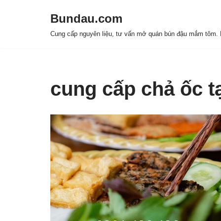
Bundau.com
Chuyển
Cung cấp nguyên liệu, tư vấn mở quán bún đậu mắm tôm. H
tới
nội
dung
cung cấp chả ốc tạ