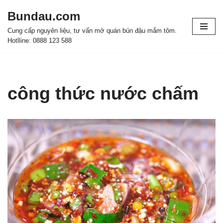
Bundau.com
Chuyển
Cung cấp nguyên liệu, tư vấn mở quán bún đậu mắm tôm.
tới
Hotlline: 0888 123 588
nội
dung
công thức nước chấm