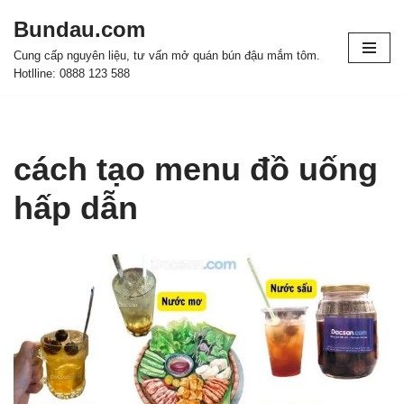
Bundau.com
Chuyển
Cung cấp nguyên liệu, tư vấn mở quán bún đậu mắm tôm.
tới
Hotlline: 0888 123 588
nội
dung
cách tạo menu đồ uống
hấp dẫn