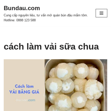
Bundau.com
Chuyển
Cung cấp nguyên liệu, tư vấn mở quán bún đậu mắm tôm.
tới
Hotlline: 0888 123 588
nội
dung
cách làm vải sữa chua