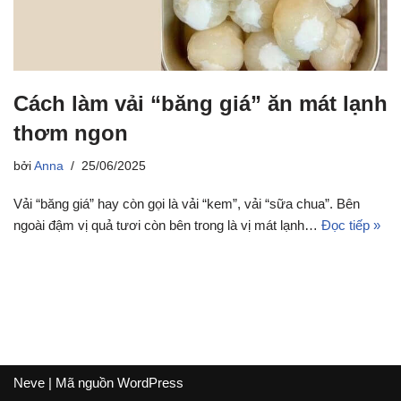
Cách làm vải “băng giá” ăn mát lạnh
thơm ngon
bởi
Anna
25/06/2025
Vải “băng giá” hay còn gọi là vải “kem”, vải “sữa chua”. Bên
ngoài đậm vị quả tươi còn bên trong là vị mát lạnh…
Đọc tiếp »
Neve
| Mã nguồn
WordPress