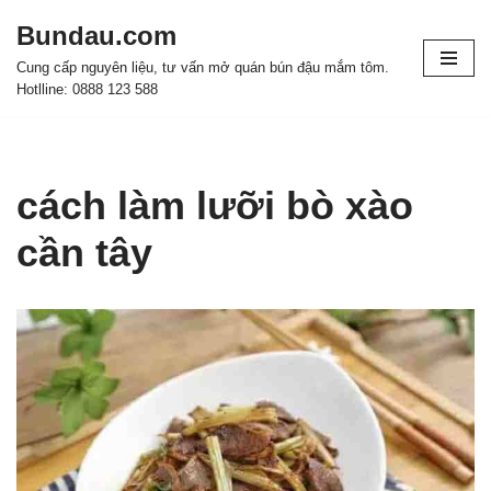
Bundau.com
Chuyển
Cung cấp nguyên liệu, tư vấn mở quán bún đậu mắm tôm.
tới
Hotlline: 0888 123 588
nội
dung
cách làm lưỡi bò xào
cần tây