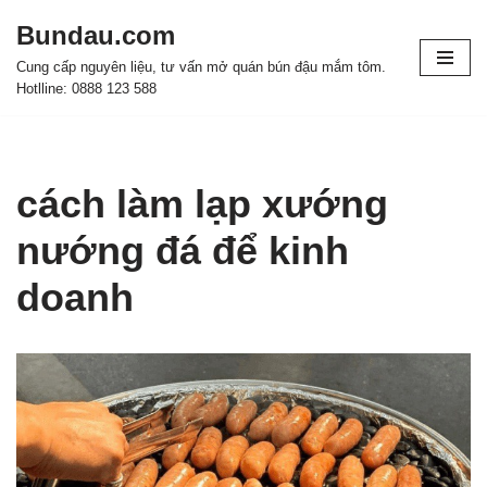
Bundau.com
Chuyển
Cung cấp nguyên liệu, tư vấn mở quán bún đậu mắm tôm.
tới
Hotlline: 0888 123 588
nội
dung
cách làm lạp xướng
nướng đá để kinh
doanh