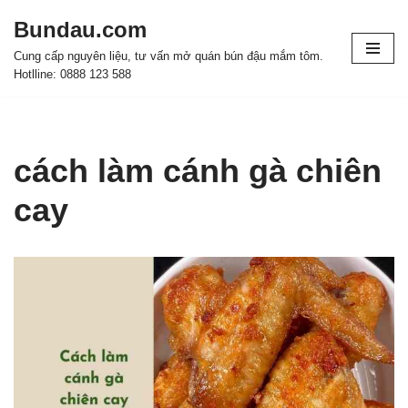
Bundau.com
Chuyển
Cung cấp nguyên liệu, tư vấn mở quán bún đậu mắm tôm.
tới
Hotlline: 0888 123 588
nội
dung
cách làm cánh gà chiên
cay